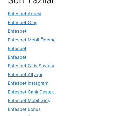
Son Yazılar
Enfesbet Adresi
Enfesbet Giriş
Enfesbet
Enfesbet Mobil Ödeme
Enfesbet
Enfesbet
Enfesbet Giriş Sayfası
Enfesbet Altyapı
Enfesbet İnstagram
Enfesbet Canlı Destek
Enfesbet Mobil Giriş
Enfesbet Bonus