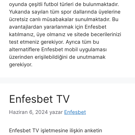
oyunda çeşitli futbol türleri de bulunmaktadır.
Yukarıda sayılan tüm spor dallarında üyelerine
ücretsiz canlı müsabakalar sunulmaktadır. Bu
avantajlardan yararlanmak için Enfesbet
katılmanız, üye olmanız ve sitede becerilerinizi
test etmeniz gerekiyor. Ayrıca tüm bu
alternatiflere Enfesbet mobil uygulaması
üzerinden erişilebildiğini de unutmamak
gerekiyor.
Enfesbet TV
Haziran 6, 2024
yazar
Enfesbet
Enfesbet TV işletmesine ilişkin anketin