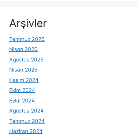
Arşivler
Temmuz 2026
Nisan 2026
Ağustos 2025
Nisan 2025
Kasım 2024
Ekim 2024
Eylül 2024
Ağustos 2024
Temmuz 2024
Haziran 2024