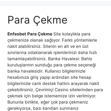
Para Çekme
Enfesbet Para Çekme
Site kolaylıkla para
çekmenize olanak sağlıyor. Farklı yöntemlerle
nakit alabilirsiniz. Sitenin en alt ve en üst
sınırlarına odaklanarak işlemlerinizi daha hızlı
tamamlayabilirsiniz. Banka Havalesi: Bahis
kuruluşlarının sunduğu para çekme seçeneği
banka havalesidir. Kullanıcı bilgilerinizle
hesabınıza giriş yapıp ardından site hesap
bilgilerinizle canlı destek hattını arayarak nakit
çekebilirsiniz. Çevrimiçi Casino sitelerinden para
çekmek için belge istememize izin verilmiyor.
Bununla birlikte, eğer çok para çekmeniz
gerekiyorsa, bazı kanıtları sunmanız