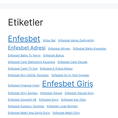
Etiketler
Enfesbet
Enfes Bet
Enfesbet Adres Değişikliği
Enfesbet Adresi
Enfesbet Altyapı
Enfesbet Bahis Kuponları
Enfesbet Bahis Tv Yayını
Enfesbet Bonus
Enfesbet Canlı Bahislerini Kazanma
Enfesbet Canlı Destek
Enfesbet Canlı TV İzle
Enfesbet E-Posta Adresi
Enfesbet Ekşi Sözlük Yorumları
Enfesbet En İyi Slot Oyunları
Enfesbet Giriş
Enfesbet Finansal İşlem
Enfesbet Giriş Sayfası
Enfesbet Güncel
Enfesbet Güncel Giriş
Enfesbet Güvenilir Mi
Enfesbet Kayıt
Enfesbet Kaç Oldu
Enfesbet Kullanıcı Yorumlar
Enfesbet Lisan Bilgileri
Enfesbet Mobil Ana Sayfa Girişi
Enfesbet Mobil Giriş