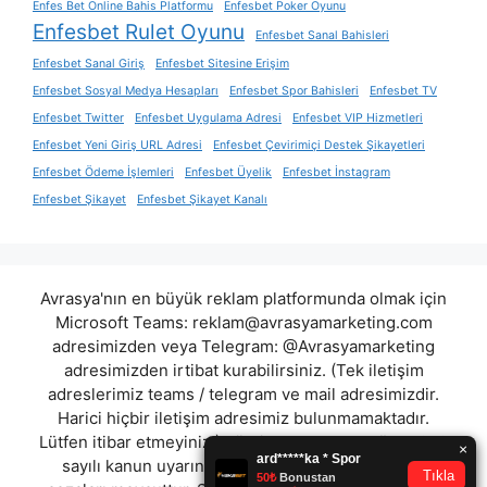
Enfes Bet Online Bahis Platformu
Enfesbet Poker Oyunu
Enfesbet Rulet Oyunu
Enfesbet Sanal Bahisleri
Enfesbet Sanal Giriş
Enfesbet Sitesine Erişim
Enfesbet Sosyal Medya Hesapları
Enfesbet Spor Bahisleri
Enfesbet TV
Enfesbet Twitter
Enfesbet Uygulama Adresi
Enfesbet VIP Hizmetleri
Enfesbet Yeni Giriş URL Adresi
Enfesbet Çevirimiçi Destek Şikayetleri
Enfesbet Ödeme İşlemleri
Enfesbet Üyelik
Enfesbet İnstagram
Enfesbet Şikayet
Enfesbet Şikayet Kanalı
Avrasya'nın en büyük reklam platformunda olmak için
Microsoft Teams:
reklam@avrasyamarketing.com
adresimizden veya Telegram: @Avrasyamarketing
adresimizden irtibat kurabilirsiniz. (Tek iletişim
adreslerimiz teams / telegram ve mail adresimizdir.
Harici hiçbir iletişim adresimiz bulunmamaktadır.
Lütfen itibar etmeyiniz.) Türkiye yasalarına göre 7258
sayılı kanun uyarınca yasa dışı bahis oynamanın