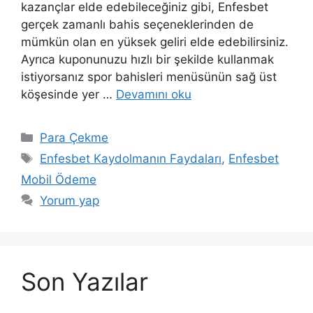
kazançlar elde edebileceğiniz gibi, Enfesbet
gerçek zamanlı bahis seçeneklerinden de
mümkün olan en yüksek geliri elde edebilirsiniz.
Ayrıca kuponunuzu hızlı bir şekilde kullanmak
istiyorsanız spor bahisleri menüsünün sağ üst
köşesinde yer …
Devamını oku
Kategoriler
Para Çekme
Etiketler
Enfesbet Kaydolmanın Faydaları
,
Enfesbet
Mobil Ödeme
Yorum yap
Son Yazılar