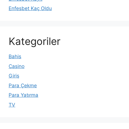
Enfesbet Kaç Oldu
Kategoriler
Bahis
Casino
Giriş
Para Çekme
Para Yatırma
TV